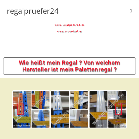
regalpruefer24
www.regalprüfer24.de
www.ma-control.de
Wie heißt mein Regal ? Von welchem
Hersteller ist mein Palettenregal ?